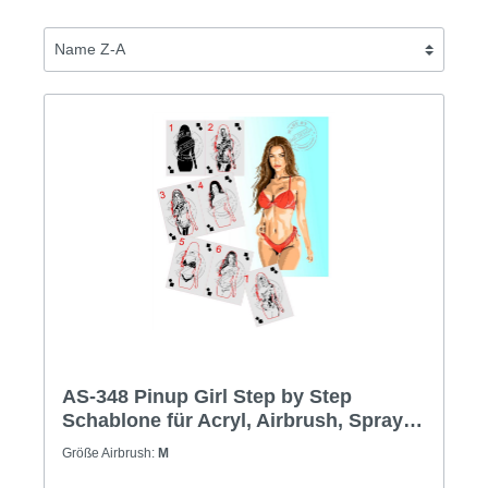
AS-348 Pinup Girl Step by Step
Schablone für Acryl, Airbrush, Spray,
Lacke und Wandfarbe Größe M
Größe Airbrush:
M