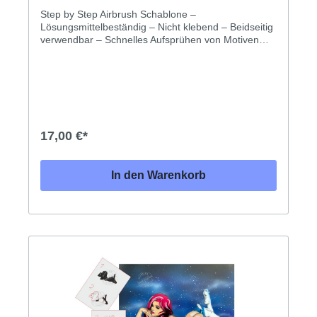
Step by Step Airbrush Schablone –
Lösungsmittelbeständig – Nicht klebend – Beidseitig
verwendbar – Schnelles Aufsprühen von Motiven
Vielseitige Airbrush Schablonen für präzise und
farbenfrohe Motive auf geraden und leicht
gewölbten Oberflächen. Mehrschichtige Anwendung
sorgt für beeindruckende Schatten- und
Highlighteffekte. Hergestellt aus 0,2 mm dicker,
milchig-weißer, lösungsmittelbeständiger
Folie. Einfach zu reinigen und kompatibel mit allen
17,00 €*
gängigen Farben und Farbmitteln. Anleitung
Anleitung mit einer kurzen Beschreibung inklusive.
Die Step by Step Airbrush Schablonen sind die
In den Warenkorb
perfekte Wahl für alle, die atemberaubende Motive
auf unterschiedlichen Oberflächen kreieren
möchten. Dank der mehrschichtigen Technik lassen
sich vollständige Designs mit beeindruckender
Tiefenwirkung erzielen. Die Schablonen bestehen
aus einer widerstandsfähigen,
lösungsmittelbeständigen Folie, die sich leicht
reinigen lässt und mit allen gängigen Farben
kompatibel ist. Egal ob Anfänger oder Profi, mit
dieser Schablone gelingen Dir im Handumdrehen
kreative Kunstwerke. Eine Anleitung mit einer