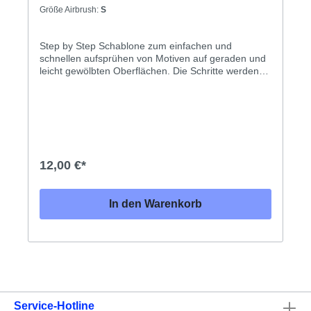
Größe Airbrush:
S
Step by Step Schablone zum einfachen und
schnellen aufsprühen von Motiven auf geraden und
leicht gewölbten Oberflächen. Die Schritte werden
nacheinander aufgelegt und gesprüht - dadurch
erhalten Sie im Gegensatz zu Freihand-Schablonen
ein komplettes Motiv - in voller Farbpracht mit
Schatten- und Highlighteffekten. Anleitung mit einer
kurzen Beschreibung liegt der Schablone bei.Diese
Schablone ist noch detailierter und aufwendiger,
dadurch ist das Ergebnis einfach nur fantastischDie
12,00 €*
Schablone wird aus 0,2 mm dicker, milchig-weißer
Folie gelasert. Die Folie ist leicht
Lösungsmittelresistent, kann mit Reiniger gesäubert
In den Warenkorb
werden und verträgt alle gängigen Arten von Farben
und Farbmitteln.
Service-Hotline