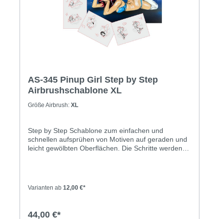
kurzen Beschreibung erleichtert den Einstieg und
führt Dich Schritt für Schritt zum perfekten Motiv. Ob
auf Leinwand, Holz, Motoradhelme, Möbel, T-Shirt
oder anderen Oberflächen – mit diesen Schablonen
sind Deiner Kreativität keine Grenzen gesetzt.
AS-345 Pinup Girl Step by Step
Airbrushschablone XL
Größe Airbrush:
XL
Step by Step Schablone zum einfachen und
schnellen aufsprühen von Motiven auf geraden und
leicht gewölbten Oberflächen. Die Schritte werden
nacheinander aufgelegt und gesprüht - dadurch
erhalten Sie im Gegensatz zu Freihand-Schablonen
ein komplettes Motiv - in voller Farbpracht mit
Schatten- und Highlighteffekten. Anleitung mit einer
Varianten ab
12,00 €*
kurzen Beschreibung liegt der Schablone bei.Diese
Schablone ist noch detailierter und aufwendiger,
dadurch ist das Ergebnis einfach nur fantastischDie
44,00 €*
Schablone wird aus 0,2 mm dicker, milchig-weißer